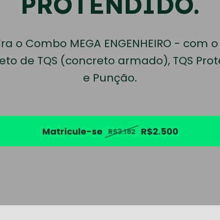
PROTENDIDO.
ira o Combo MEGA ENGENHEIRO - com o 
to de TQS (concreto armado), TQS Pro
e Punção.
Matricule-se
R$2.500
R$3.182