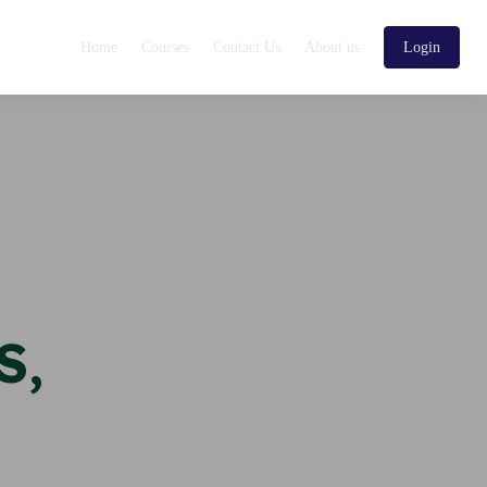
Home
Courses
Contact Us
About us
Login
S,